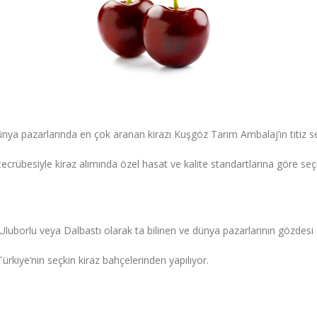
dünya pazarlarında en çok aranan kirazı Kuşgöz Tarım Ambalaj’ın titiz 
rübesiyle kiraz alımında özel hasat ve kalite standartlarına göre seç
uborlu veya Dalbastı olarak ta bilinen ve dünya pazarlarının gözdesi ol
rkiye’nin seçkin kiraz bahçelerinden yapılıyor.